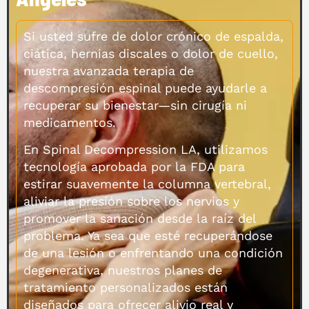
Si usted sufre de dolor crónico de espalda,
ciática, hernias discales o dolor de cuello,
nuestra avanzada terapia de
descompresión espinal puede ayudarle a
recuperar su bienestar—sin cirugía ni
medicamentos.
En Spinal Decompression LA, utilizamos
tecnología aprobada por la FDA para
estirar suavemente la columna vertebral,
aliviar la presión sobre los nervios y
promover la sanación desde la raíz del
problema. Ya sea que esté recuperándose
de una lesión o enfrentando una condición
degenerativa, nuestros planes de
tratamiento personalizados están
diseñados para ofrecer alivio real y