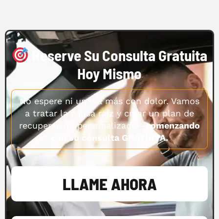
Reserve Su Consulta Gratuita
Hoy Mismo
No espere ni un día más con dolor. Vamos
a tratar la causa raíz y crear un plan de
recuperación personalizado—
comenzando
con su consulta GRATUITA.
LLAME AHORA