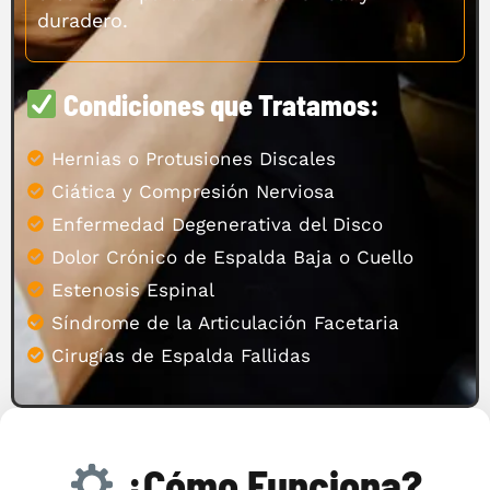
duradero.
Condiciones que Tratamos:
Hernias o Protusiones Discales
Ciática y Compresión Nerviosa
Enfermedad Degenerativa del Disco
Dolor Crónico de Espalda Baja o Cuello
Estenosis Espinal
Síndrome de la Articulación Facetaria
Cirugías de Espalda Fallidas
¿Cómo Funciona?